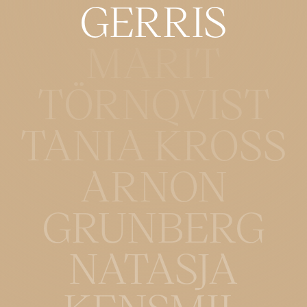
GERRIS
MARIT
TÖRNQVIST
TANIA KROSS
ARNON
GRUNBERG
NATASJA