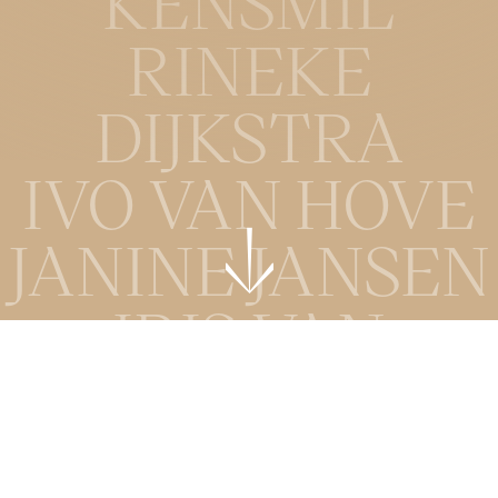
KENSMIL
RINEKE
DIJKSTRA
IVO VAN HOVE
↓
JANINE JANSEN
Menu
IRIS VAN
HERPEN
Marco Gerris
STEVE
↓