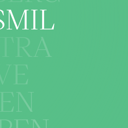
SMIL
STRA
VE
SEN