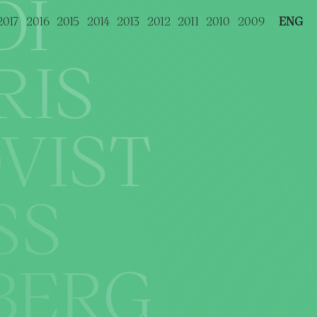
DI
2017
2016
2015
2014
2013
2012
2011
2010
2009
ENG
RIS
VIST
SS
BERG