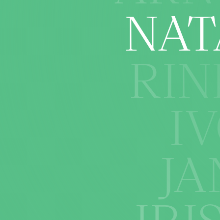
NAT
RIN
I
JA