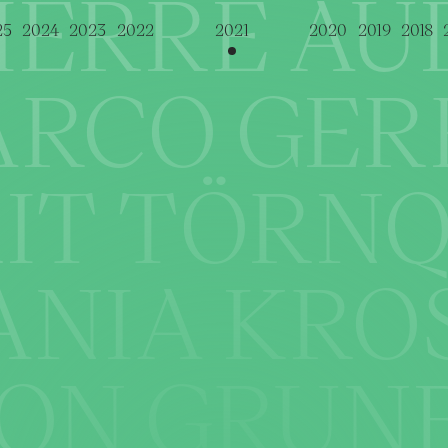
IERRE AU
25
2024
2023
2022
2021
2020
2019
2018
RCO GER
IT TÖRNQ
ANIA KRO
ON GRUN