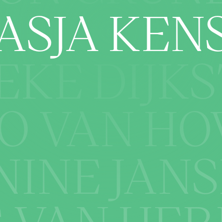
ASJA KEN
EKE DIJK
VO VAN HO
NINE JAN