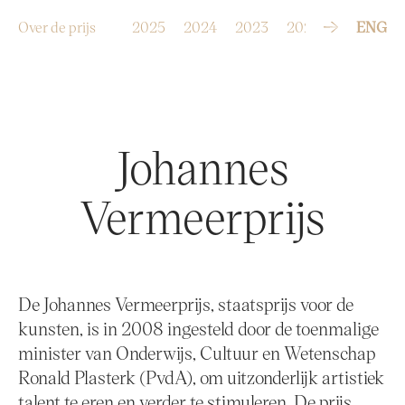
G
a
n
a
Over de prijs
2025
2024
2023
2022
2021
ENG
20
a
r
d
e
i
n
h
o
u
d
Johannes
Vermeerprijs
De Johannes Vermeerprijs, staatsprijs voor de
kunsten, is in 2008 ingesteld door de toenmalige
minister van Onderwijs, Cultuur en Wetenschap
Ronald Plasterk (PvdA), om uitzonderlijk artistiek
talent te eren en verder te stimuleren. De prijs