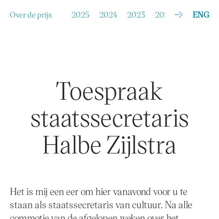
G
a
n
a
Over de prijs
2025
2024
2023
2022
2021
ENG
20
a
r
d
e
i
n
h
o
u
d
Toespraak
staatssecretaris
Halbe Zijlstra
Het is mij een eer om hier vanavond voor u te
staan als staatssecretaris van cultuur. Na alle
commotie van de afgelopen weken over het