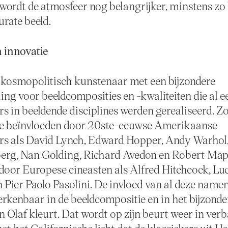
 wordt de atmosfeer nog belangrijker, minstens zo
urate beeld.
n innovatie
n kosmopolitisch kunstenaar met een bijzondere
ling voor beeldcomposities en -kwaliteiten die al e
s in beeldende disciplines werden gerealiseerd. Zo 
ne beïnvloeden door 20ste-eeuwse Amerikaanse
rs als David Lynch, Edward Hopper, Andy Warhol
erg, Nan Golding, Richard Avedon en Robert Map
oor Europese cineasten als Alfred Hitchcock, Lu
n Pier Paolo Pasolini. De invloed van al deze namen
erkenbaar in de beeldcompositie en in het bijzonder
an Olaf kleurt. Dat wordt op zijn beurt weer in ver