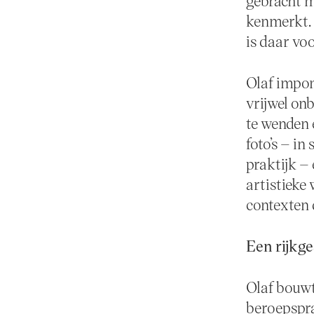
gebracht m
kenmerkt. D
is daar voo
Olaf impon
vrijwel on
te wenden 
foto’s – i
praktijk – 
artistieke 
contexten 
Een rijkge
Olaf bouwt
beroepspra