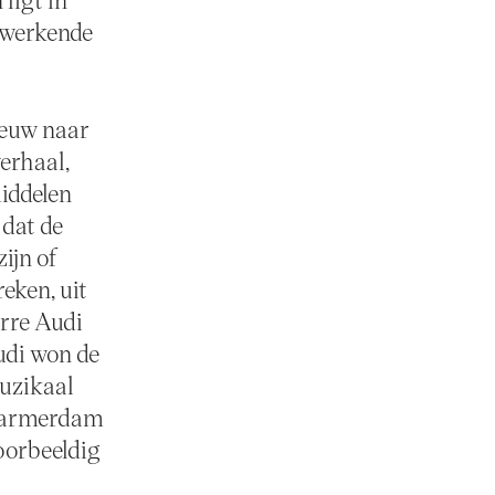
f werkende
nieuw naar
verhaal,
middelen
 dat de
ijn of
eken, uit
erre Audi
udi won de
muzikaal
 Warmerdam
voorbeeldig