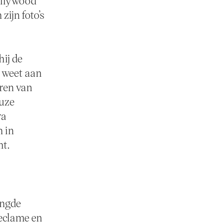
Hollywood
zijn foto’s
ij de
e weet aan
eren van
euze
ra
n in
ht.
engde
reclame en