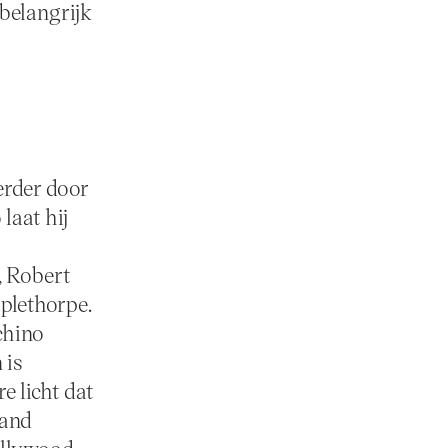
 belangrijk
erder door
laat hij
, Robert
plethorpe.
chino
 is
e licht dat
band