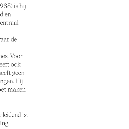
988) is hij
nd en
Centraal
waar de
hes. Voor
eeft ook
heeft geen
ngen. Hij
moet maken
 leidend is.
ting