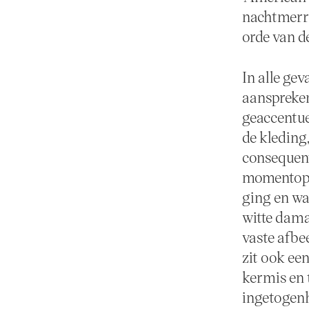
nachtmerri
orde van d
In alle gev
aanspreken
geaccentuee
de kleding,
consequent
momentopna
ging en wa
witte dama
vaste afbe
zit ook ee
kermis en 
ingetogenh