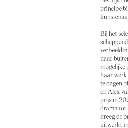
principe b
kunstenaa
Bij het se
scheppend t
verbeeldin
naar buite
mogelijke 
haar werk e
te dagen o
en Alex v
prijs in 2
drama tot
kreeg de p
uitwerkt in