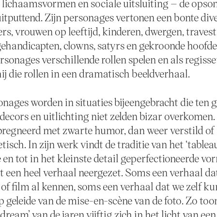
 lichaamsvormen en sociale uitsluiting – de ops
itputtend. Zijn personages vertonen een bonte diver
rs, vrouwen op leeftijd, kinderen, dwergen, travest
 gehandicapten, clowns, satyrs en gekroonde hoofde
ersonages verschillende rollen spelen en als regiss
ij die rollen in een dramatisch beeldverhaal.
onages worden in situaties bijeengebracht die ten 
decors en uitlichting niet zelden bizar overkomen. 
regneerd met zwarte humor, dan weer verstild of
isch. In zijn werk vindt de traditie van het ‘tablea
en tot in het kleinste detail geperfectioneerde vor
t een heel verhaal neergezet. Soms een verhaal da
 of film al kennen, soms een verhaal dat we zelf k
op geleide van de mise-en-scène van de foto. Zo too
ream’ van de jaren vijftig zich in het licht van een