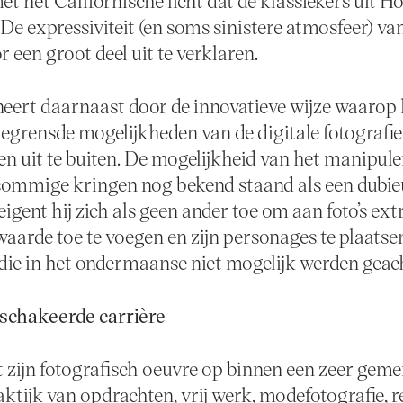
et het Californische licht dat de klassiekers uit 
e expressiviteit (en soms sinistere atmosfeer) van 
r een groot deel uit te verklaren.
eert daarnaast door de innovatieve wijze waarop h
begrensde mogelijkheden van de digitale fotografi
en uit te buiten. De mogelijkheid van het manipul
n sommige kringen nog bekend staand als een dubi
eigent hij zich als geen ander toe om aan foto’s ext
waarde toe te voegen en zijn personages te plaatse
die in het ondermaanse niet mogelijk werden geac
schakeerde carrière
 zijn fotografisch oeuvre op binnen een zeer gem
ktijk van opdrachten, vrij werk, modefotografie, 