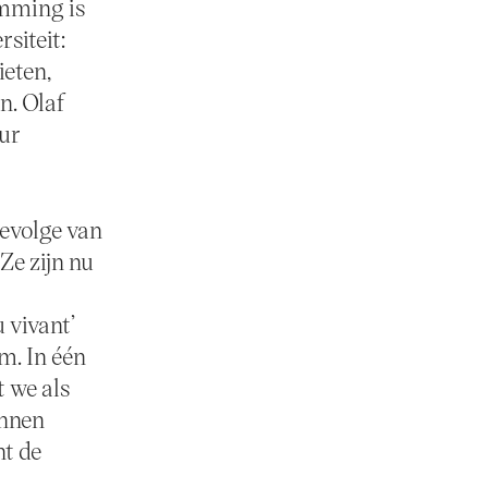
omming is
siteit:
ieten,
n. Olaf
eur
gevolge van
Ze zijn nu
u vivant’
m. In één
t we als
unnen
nt de