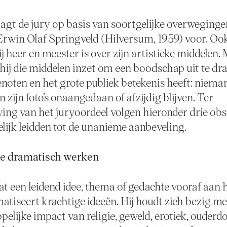
aagt de jury op basis van soortgelijke overweginge
Erwin Olaf Springveld (Hilversum, 1959) voor. O
ij heer en meester is over zijn artistieke middelen.
 hij die middelen inzet om een boodschap uit te dr
noten en het grote publiek betekenis heeft: nieman
n zijn foto’s onaangedaan of afzijdig blijven. Ter
ng van het juryoordeel volgen hieronder drie obs
elijk leidden tot de unanieme aanbeveling.
ie dramatisch werken
at een leidend idee, thema of gedachte vooraf aan h
matiseert krachtige ideeën. Hij houdt zich bezig me
elijke impact van religie, geweld, erotiek, ouderd