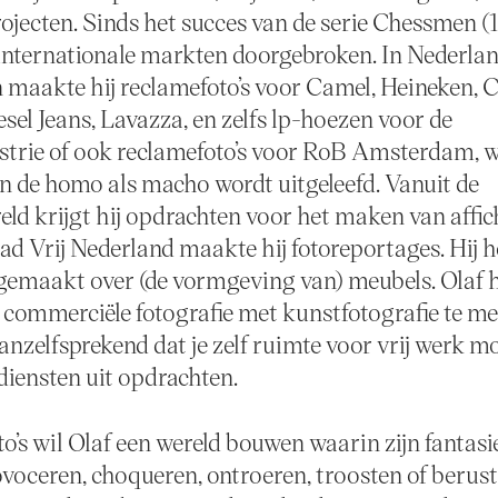
ojecten. Sinds het succes van de serie Chessmen (1
internationale markten doorgebroken. In Nederla
 maakte hij reclamefoto’s voor Camel, Heineken, 
esel Jeans, Lavazza, en zelfs lp-hoezen voor de
strie of ook reclamefoto’s voor RoB Amsterdam, 
an de homo als macho wordt uitgeleefd. Vanuit de
eld krijgt hij opdrachten voor het maken van affic
ad Vrij Nederland maakte hij fotoreportages. Hij h
 gemaakt over (de vormgeving van) meubels. Olaf 
commerciële fotografie met kunstfotografie te me
vanzelfsprekend dat je zelf ruimte voor vrij werk 
diensten uit opdrachten.
to’s wil Olaf een wereld bouwen waarin zijn fantasie
ovoceren, choqueren, ontroeren, troosten of berus