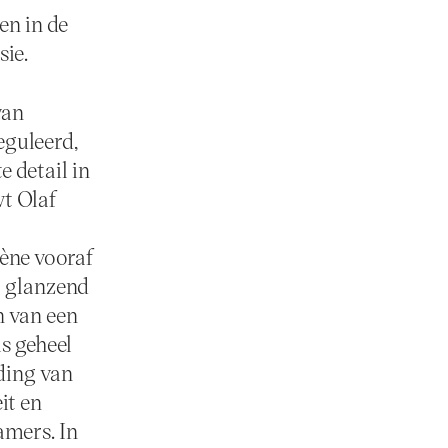
en in de
sie.
van
eguleerd,
e detail in
wt Olaf
ène vooraf
t glanzend
n van een
s geheel
lding van
it en
amers. In