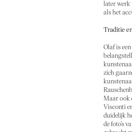
later werk
als het acc
Traditie e
Olaf is ee
belangstel
kunstenaar
zich gaar
kunstenaa
Rauschenb
Maar ook d
Visconti e
duidelijk h
de foto’s v