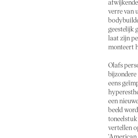
afwijkende
verre van u
bodybuilde
geestelijk
laat zijn p
monteert h
Olafs pers
bijzondere 
eens geïmp
hyperesthet
een nieuwe 
beeld word
toneelstuk
vertellen 
‘American d