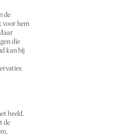
n de
ok voor hem
 Maar
agen die
d kan bij
ervaties
et beeld.
t de
om,