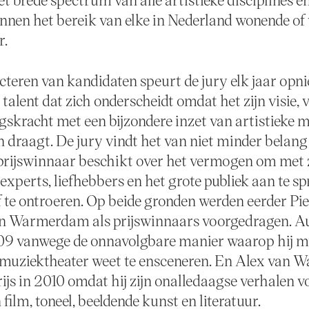
innen het bereik van elke in Nederland wonende o
r.
lecteren van kandidaten speurt de jury elk jaar op
alent dat zich onderscheidt omdat het zijn visie, 
gskracht met een bijzondere inzet van artistieke 
n draagt. De jury vindt het van niet minder belang
prijswinnaar beschikt over het vermogen om met z
xperts, liefhebbers en het grote publiek aan te spr
f te ontroeren. Op beide gronden werden eerder Pi
an Warmerdam als prijswinnaars voorgedragen. A
009 vanwege de onnavolgbare manier waarop hij 
 muziektheater weet te ensceneren. En Alex van
rijs in 2010 omdat hij zijn onalledaagse verhalen 
 film, toneel, beeldende kunst en literatuur.