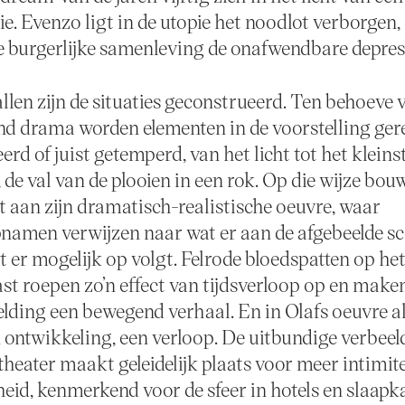
e. Evenzo ligt in de utopie het noodlot verborgen, 
e burgerlijke samenleving de onafwendbare depres
allen zijn de situaties geconstrueerd. Ten behoeve 
d drama worden elementen in de voorstelling ger
rd of juist getemperd, van het licht tot het kleinst
 de val van de plooien in een rok. Op die wijze bou
 aan zijn dramatisch-realistische oeuvre, waar
men verwijzen naar wat er aan de afgebeelde sc
t er mogelijk op volgt. Felrode bloedspatten op he
st roepen zo’n effect van tijdsverloop op en make
elding een bewegend verhaal. En in Olafs oeuvre al
n ontwikkeling, een verloop. De uitbundige verbee
theater maakt geleidelijk plaats voor meer intimite
eid, kenmerkend voor de sfeer in hotels en slaapk