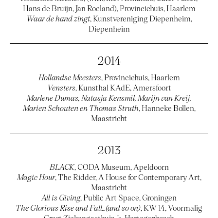
Hans de Bruijn, Jan Roeland), Provinciehuis, Haarlem
Waar de hand zingt
, Kunstvereniging Diepenheim,
Diepenheim
2014
Hollandse Meesters
, Provinciehuis, Haarlem
Vensters
, Kunsthal KAdE, Amersfoort
Marlene Dumas, Natasja Kensmil, Marijn van Kreij,
Marien Schouten en Thomas Struth
, Hanneke Bollen,
Maastricht
2013
BLACK
, CODA Museum, Apeldoorn
Magic Hour
, The Ridder, A House for Contemporary Art,
Maastricht
All is Giving
, Public Art Space, Groningen
The Glorious Rise and Fall…(and so on)
, KW 14, Voormalig
Groot Ziekengasthuis, ’s-Hertogenbosch