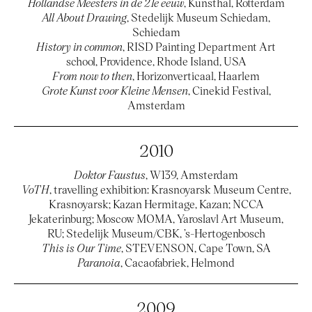
Hollandse Meesters in de 21e eeuw
, Kunsthal, Rotterdam
All About Drawing
, Stedelijk Museum Schiedam,
Schiedam
History in common
, RISD Painting Department Art
school, Providence, Rhode Island, USA
From now to then
, Horizonverticaal, Haarlem
Grote Kunst voor Kleine Mensen
, Cinekid Festival,
Amsterdam
2010
Doktor Faustus
, W139, Amsterdam
VoTH
, travelling exhibition: Krasnoyarsk Museum Centre,
Krasnoyarsk; Kazan Hermitage, Kazan; NCCA
Jekaterinburg; Moscow MOMA, Yaroslavl Art Museum,
RU; Stedelijk Museum/CBK, ’s-Hertogenbosch
This is Our Time
, STEVENSON, Cape Town, SA
Paranoia
, Cacaofabriek, Helmond
2009